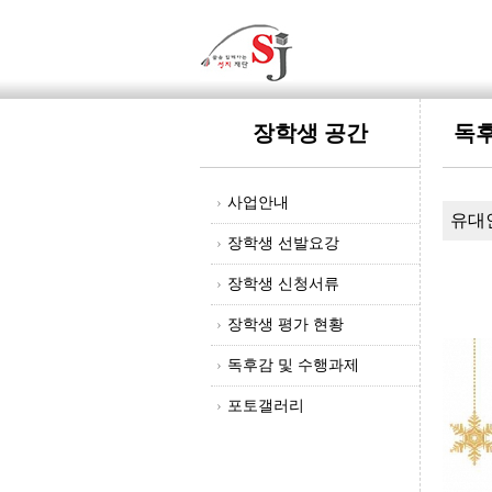
장학생 공간
독후
›
사업안내
유대
›
장학생 선발요강
›
장학생 신청서류
›
장학생 평가 현황
›
독후감 및 수행과제
›
포토갤러리