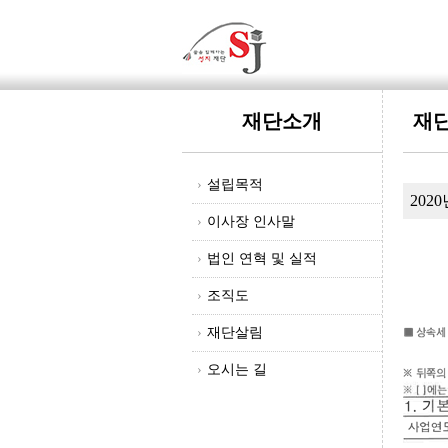
재단소개
재
›
설립목적
20
›
이사장 인사말
›
법인 연혁 및 실적
›
조직도
›
재단살림
›
오시는 길